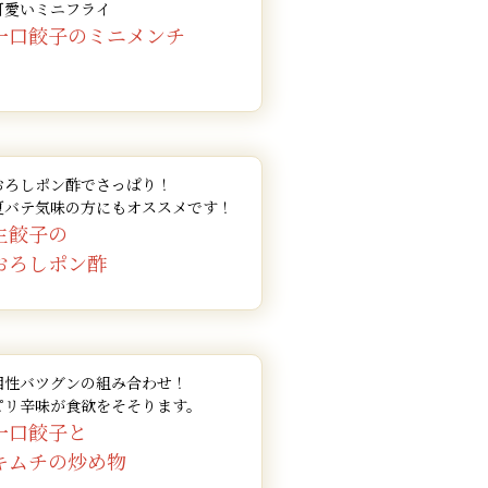
加え、トロミが付い
ぜておきます。
巻き終わりを爪楊枝
可愛いミニフライ
いただけます。
ても簡単に出来ます。
召し上がりいただけま
ださい。
味を調えます。
にのせ、半分に切っ
位に熱し、芯まで火が通
水にさらします。
皿にのせ、トマトや
飾ります。
焼いた生餃子を砕く
れば出来あがりで
いただけます。
がりです。
す。
一口餃子のミニメンチ
大さじ1
ださい。
いただけます。
と、より一層美味しく
ださい。
ーブンで20分程度焼
を散らせば出来あが
あがりです。
がりです。
た油で約4～5分揚
ばし、しゅうまいが
ないよう軽く混ぜま
チーズをかければ出
イカレーを添えれば
いただけます。
やすく切ったら、酢
あがりです。
とキムチを入れ炒め
ださい。
いただけます。
いただけます。
、4.の餃子餡をかけ
ます。
菜を並べ、コンソメ
ださい。
ださい。
ださい。
いただけます。
ショウで味を調えま
召し上がりください。
ださい。
まで約2分ほど素揚
にかけます。
いただけます。
ださい。
ださい。
てください。
し上がりください。
トを敷いて、しゅう
を飾れば出来あがり
楽しみいただけます。
ださい。
ださい。
るのがおすすめです。
を切った人参、山う
れて、火が通れば出
いただけます。
いただけます。
ださい。
召し上がりください。
ると、ピリ辛鍋として
たら出来あがりで
野菜が柔らかく、ス
いただけます。
も味も良くなります。
いただけます。
に盛り付け、一口サ
に小ねぎを散らして
しくお召し上がりいた
お弁当のおかずにもピ
味料を入れて火にか
まで煮込みます。
もボリュームが出ま
ださい。
マトを飾り、ドレッ
いただけます。
ださい。
おろしポン酢でさっぱり！
揚げた生餃子と野菜
いただけます。
ださい。
いただけます。
がりです。
飾れば出来あがりで
いただけます。
いただけます。
ださい。
いただけます。
夏バテ気味の方にもオススメです！
に盛って出来あがり
いただけます。
生餃子の
いただけます。
ださい。
おろしポン酢
ださい。
もおいしくお召し上が
てください。
いただけます。
いただけます。
相性バツグンの組み合わせ！
ピリ辛味が食欲をそそります。
一口餃子と
キムチの炒め物