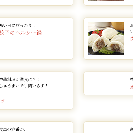
寒い日にぴったり！
餃子のヘルシー鍋
中華料理が洋食に？！
しゅうまいで手間いらず！
ツ
食卓の定番が、