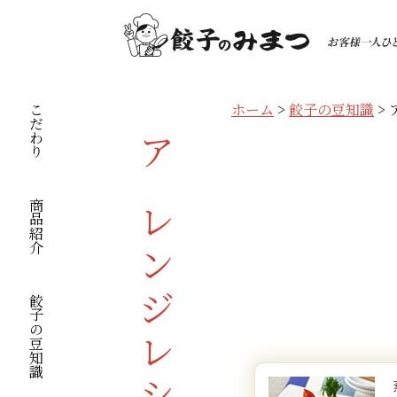
しゅうまいと
餃子バーガー
餃子に合うソ
餃子塩焼きそ
餃子ピザ
しゅうまいシ
餃子入り厚焼
しゅうまいポ
肉焼売の煮物
生餃子のトマ
生餃子のドラ
餃子の南蛮漬
餃子キッシュ
餃子ペペロン
餃子ラザニア
餃子炊き込み
餃子コロッケ
餃子餡の揚げ
食卓の定番が、おつ
新感覚！美味しさ満
ちょい足しソースで
手軽で簡単、屋台の
とろけるチーズがア
体の芯から温まる！
手軽に簡単だしいら
野菜とジューシーな
たっぷり野菜と一緒
ガーリックの風味が
大人も子供も大喜び
お酢に含まれるアミ
キッシュはフランス
餃子で簡単イタリア
餃子がおしゃれな一
研いだお米に入れる
餃子をじゃがいもで
冷めにくい あんか
蒸し餃子と
肉しゅうまい
ホーム
>
餃子の豆知識
>
こだわり
生餃子のおろ
一口餃子とキ
に！
ーにおすすめです！
一口餃子のミ
揚げ餃子の甘
餃子炒飯
餃子のヘルシ
肉しゅうまい
麻婆餃子
春野菜のサラ
ベツ
材料：約4串分
材料： 2人分
材料： 2人分
材料：1枚分
材料： 2人分
材料： 2人分
材料： 2人分
材料： 2人分
材料： 2人分
材料： 2人分
材料： 2人分
材料： 4人分
材料： 4人分
材料：お米2合分
材料： 2人分
材料： 2 皿分
おろしポン酢でさっ
相性バツグンの組み
お弁当のおかずにピ
ご飯に良く合う！ほ
試してビックリ！餃
寒い日にぴったり！
おやつに最適！いつ
中華同士の美味しい
アレンジレシピ
蒸し餃子と春野菜た
中華料理が洋食に？
ポン酢だれ
材料： 一皿分
オススメです！
そそります。
肉焼売
餃子
餃子
餃子
焼売
餃子
焼売
肉焼売
生餃子
生餃子
揚げた餃子
焼いた餃子
焼いた餃子
餃子
餃子
餃子
とてもヘルシー
ず！
さっぱりと餃子
商品紹介
焼き餃子
長ねぎ
レタス(せん切り)
焼きそば麺
ピザ用チーズ
じゃがいも
サラダ油
じゃがいも
人参
玉ねぎ
ピーマン
玉ねぎ
パスタ
デミグラスソース
お米
じゃがいも
揚げ焼きそば麺
ポン酢
ほうれん草
卵
トマト(輪切り)
塩
ピザソース
玉ねぎ
卵
玉ねぎ
里芋
ニンニク
人参
ピーマン
ニンニク
ピザ用チーズ
水または中華スープ
塩・コショウ
人参
大根おろし
プチトマト
水
マヨネーズ
コショウ
バジル
人参
人参
椎茸
オリーブオイル
カレー粉
人参
唐辛子
パン粉
小ねぎ
卵
なると
材料： 2人分
材料： 2人分
材料： 2人分
材料： 2人分
材料： 2人分
材料： 2人分
材料： 2人分
材料 8個分
材料： 2人分
材料： 2人分
卵
餃子の豆知識
味噌だれ
小麦粉
唐辛子味噌たれ
サラダ油
いんげん
ブロッコリー
いんげん
トマトの水煮缶
トマトケチャップ
たれ
塩
刻みパセリ
水
絹さや
生餃子
一口餃子
生餃子
生餃子
生餃子
一口餃子
生餃子
肉焼売
肉焼売
生餃子
辛いので付け過
牛乳
パン粉
ラー油
青のり
バター
コンソメスープ
蓮根
コンソメ顆粒
コンソメ顆粒
オリーブオイル
小麦粉
中華スープまたは水
おろし生姜
菜の花
衣
玉ねぎ
水菜
ご飯
キムチ
白菜
市販の蒸しパンミッ
キャベツ
市販のマーボーの素
合わせ味噌
マヨネーズ
揚げ油
パン(バンズ)
紅生姜
シチューのルー
塩・コショウ
砂糖
塩・コショウ
水
刻みパセリ
パン粉
油
砂糖
アスパラ
人参
大根
卵
卵
長ねぎ
人参
水
小麦粉
豆板醤
ピザ用チーズ