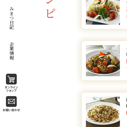
熱湯
お好みの餃子
水
サラダ油
醤油
粉チーズ
塩・コショウ
揚げ油
水溶き片栗粉
醤油
ゆで筍
ピーマン
万能ねぎ
小ねぎ
玉ねぎ
にら
じゃがいも
万能ねぎ
卵
塩・コショウ
みまつ日記
みりん
ご飯
酢
マヨネーズソース
山うど
椎茸
ポン酢
油(ごま油)
サラダ油
人参
コンソメスープ
油
水
マヨネーズと餃
だし汁
中華だし
人参
A
醤油
椎茸
パセリ
生パン粉
サラダ油
マヨネーズ
フルーツトマト
揚げ油
塩・コショウ
えのき茸
醤油
餃子のたれ
和風ドレッシング
せん切りキャベツ
舞茸
酢
企業情報
トマト
市販の中華スープ
砂糖
※調理時のやけど等に
※色々な種類の餃子で
輪切りレモン
中華スープ
パセリ
ごま
片栗粉
揚げ油