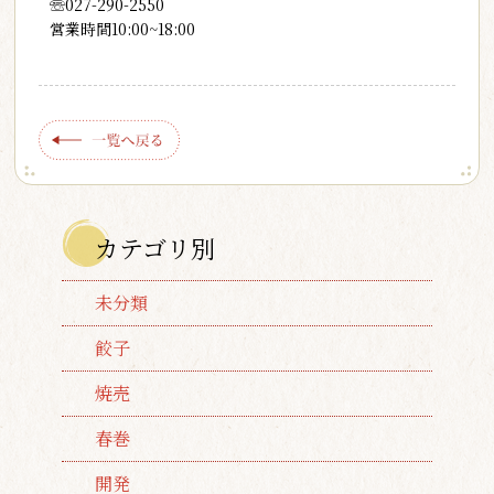
☏027-290-2550
営業時間10:00~18:00
カテゴリ別
未分類
餃子
焼売
春巻
開発