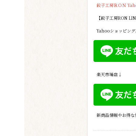
餃子工房ＲＯＮ Ya
【餃子工房RON L
Yahooショッピン
楽天市場店↓
新商品情報やお得な