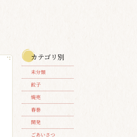
カテゴリ別
未分類
餃子
焼売
春巻
開発
ごあいさつ