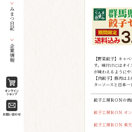
みまつ日記
企業情報
【野菜餃子】キャベ
す。味付けにはオイ
が味わえるようにや
【肉餃子】豚肉は上
ターソースと日本一
餃子工房ＲＯＮの商
餃子工房ＲＯＮ オ
餃子工房ＲＯＮ 楽