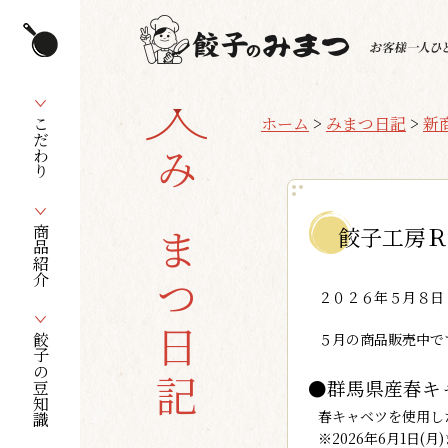
ホーム
>
みまつ日記
>
新
こだわり
みまつ日記
餃子工房Ｒ
商品紹介
２０２６年５月８日
５月の商品販売中で
餃子の豆知識
●群馬県産春キ
春キャベツを使用し
※2026年6月1日(