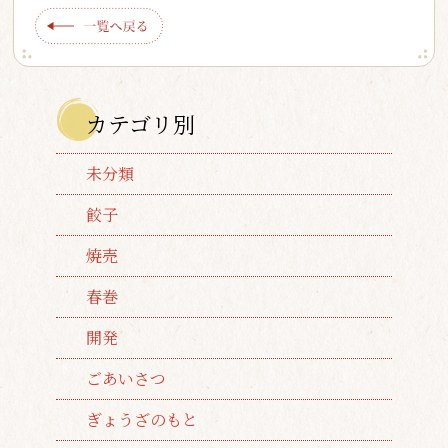
カテゴリ別
未分類
餃子
焼売
春巻
開発
ごあいさつ
ぎょうざのもと