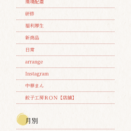
環境配慮
研修
福利厚生
新商品
日常
arrange
Instagram
中華まん
餃子工房ＲＯＮ【店舗】
月別