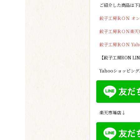
ご紹介した商品は下
餃子工房ＲＯＮ オ
餃子工房ＲＯＮ楽天
餃子工房ＲＯＮ Ya
【餃子工房RON L
Yahooショッピン
楽天市場店↓