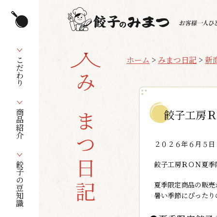
ホーム
>
みまつ日記
>
新
こだわり
みまつ日記
餃子工房Ｒ
商品紹介
２０２６年６月５日
餃子工房ＲＯＮ夏季
餃子の豆知識
夏季限定商品の販売
暑い季節にぴったり