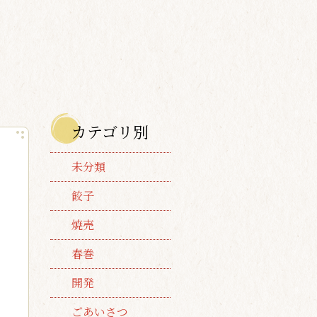
カテゴリ別
未分類
餃子
焼売
春巻
開発
ごあいさつ