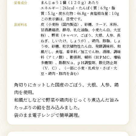
まんじゅう１個（１２０ｇ）あたり
栄養成分
エネルギー：261cal ・たんぱく質：6.9g・脂
質：5.1g・炭水化物：46.8g・食塩相当量：1.0g
この表示値は、目安です。
皮（小麦粉（国内製造）、砂糖、ラード、米粉、
原材料名
甘酒濃縮液、酵母、乳化油脂、小麦たん白、大豆
粉）、野菜（キャベツ、ごぼう、大根、人参、長
ねぎ、しいたけ、しょうが）、鶏肉、豚脂、しょ
うゆ、砂糖、粒状植物性たん白、発酵調味料、和
風だし、食塩、香辛料／加工でん粉、酒精、調味
料（アミノ酸）、膨張剤、糊料（ＨＰＭＣ、増粘
多糖類）、酢酸Ｎａ、ｐＨ調整剤、酸化防止剤
（Ｖ．Ｃ）、（一部に小麦・乳成分・さば・大
豆・鶏肉・豚肉を含む）
角切りにカットした国産のごぼう、大根、人参、鶏
肉を使用。
和風だしなどで野菜や鶏肉をじっくり煮込んだ旨み
たっぷりの餡を包み込みました。
袋のまま電子レンジで簡単調理。