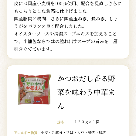
皮には国産小麦粉を100％使用、配合を見直しさらに
もっちりとした食感に仕上げました。
国産豚肉と鶏肉、さらに国産玉ねぎ、長ねぎ、しょ
うがをバランス良く配合しました。
オイスターソースや清湯スープエキスを加えること
で、小籠包ならではの溢れ出すスープの旨みを一層
引き立てています。
かつおだし香る野
菜を味わう中華ま
ん
１２０ｇ×１個
規格
小麦・乳成分・さば・大豆・鶏肉・豚肉
アレルギー物質