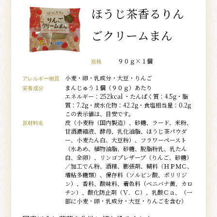
ほうじ茶香るりん
ごクリームまん
９０ｇ×１個
規格
小麦・卵・乳成分・大豆・りんご
アレルギー物質
まんじゅう１個（９０ｇ）あたり
栄養成分
エネルギー：252kcal ・たんぱく質：4.5g・脂
質：7.2g・炭水化物：42.2g・食塩相当量：0.2g
この表示値は、目安です。
皮（小麦粉（国内製造）、砂糖、ラード、米粉、
原材料名
甘酒濃縮液、酵母、乳化油脂、ほうじ茶パウダ
ー、小麦たん白、大豆粉）、フラワーペースト
（水あめ、植物油脂、砂糖、脱脂粉乳、乳たん
白、全卵）、リンゴプレザーブ（りんご、砂糖）
／加工でん粉、酒精、膨張剤、糊料（ＨＰＭＣ、
増粘多糖類）、保存料（ソルビン酸、ポリリジ
ン）、香料、酸味料、着色料（ベニバナ黄、カロ
チン）、酸化防止剤（Ｖ．Ｃ）、乳酸Ｃａ、（一
部に小麦・卵・乳成分・大豆・りんごを含む）