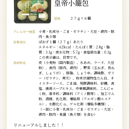
皇帝小籠包
２７ｇ×６個
規格
小麦・乳成分・ごま・ゼラチン・大豆・鶏肉・豚
アレルギー物質
肉・魚介類
ぱおず１個（２７ｇ）あたり
栄養成分
エネルギー：62kcal ・たんぱく質：2.8g・脂
質：3.1g・炭水化物：5.7g・食塩相当量：0.3g
この表示値は、目安です。
皮（小麦粉（国内製造）、水あめ、ラード、大豆
原材料名
粉）、食肉（豚肉、鶏肉）、野菜（玉ねぎ、長ね
ぎ、しょうが）、豚脂、しょうゆ、調味酢、ゼリ
ー（ゼラチン、寒天）、粉末状植物性たん白、オ
イスターソース、ごま油、発酵調味料、砂糖、食
塩、清湯スープエキス、中華風調味料、こんにゃ
く粉、香辛料／調味料（アミノ酸等）、加工でん
粉、酒精、乳化剤、増粘剤（アルギン酸エステ
ル）、水酸化Ｃａ、ゲル化剤（増粘多糖類）、
（一部に小麦・乳成分・ごま・ゼラチン・大豆・
鶏肉・豚肉・魚醤（魚介類）を含む）
リニューアルしました！！