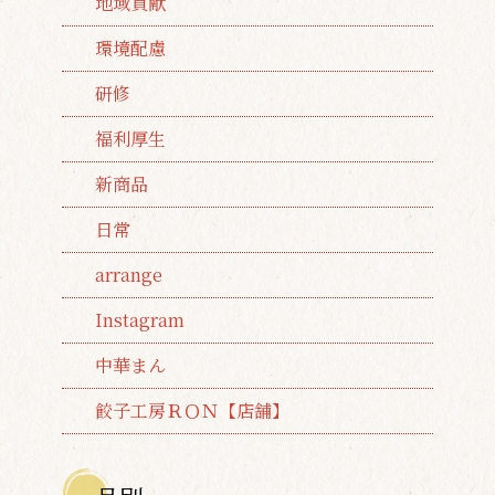
地域貢献
環境配慮
研修
福利厚生
新商品
日常
arrange
Instagram
中華まん
餃子工房ＲＯＮ【店舗】