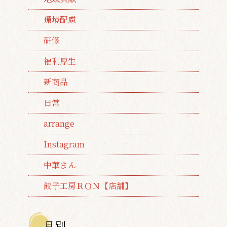
環境配慮
研修
福利厚生
新商品
日常
arrange
Instagram
中華まん
餃子工房ＲＯＮ【店舗】
月別