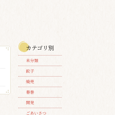
カテゴリ別
未分類
餃子
焼売
春巻
開発
ごあいさつ