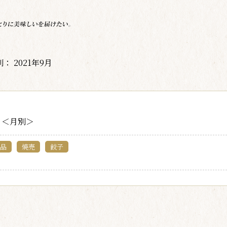
： 2021年9月
＜月別＞
品
焼売
餃子