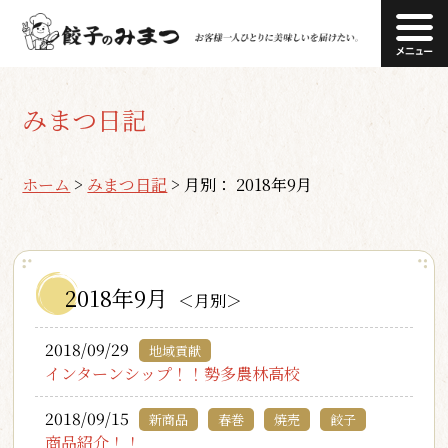
みまつ日記
ホーム
>
みまつ日記
>
月別： 2018年9月
2018年9月
＜月別＞
2018/09/29
地域貢献
インターンシップ！！勢多農林高校
2018/09/15
新商品
春巻
焼売
餃子
商品紹介！！