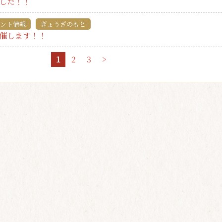
した！！
ント情報
ぎょうざのもと
催します！！
1
2
3
>