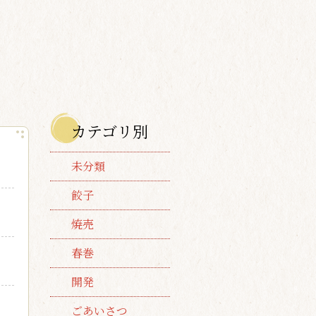
カテゴリ別
未分類
餃子
焼売
春巻
開発
ごあいさつ