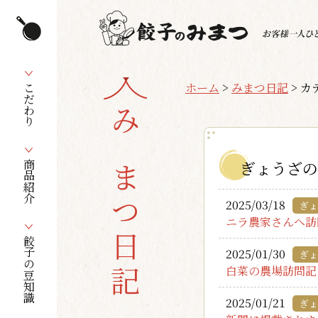
ホーム
>
みまつ日記
>
カ
こだわり
みまつ日記
ぎょうざの
商品紹介
2025/03/18
ぎょ
ニラ農家さんへ訪
餃子の豆知識
2025/01/30
ぎょ
白菜の農場訪問記
2025/01/21
ぎょ