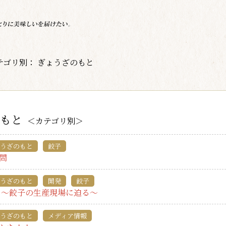
テゴリ別： ぎょうざのもと
もと
＜カテゴリ別＞
うざのもと
餃子
問
うざのもと
開発
餃子
 ～餃子の生産現場に迫る～
うざのもと
メディア情報