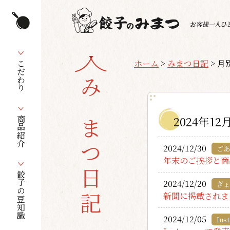
ホーム
>
みまつ日記
>
月別
こだわり
みまつ日記
2024年12
商品紹介
2024/12/30
ごあ
年末のご挨拶と商
餃子の豆知識
2024/12/20
ぎょ
新聞に掲載されま
2024/12/05
Ins