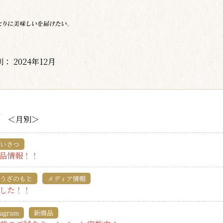
： 2024年12月
月
＜月別＞
いさつ
品情報！！
うざのもと
メディア情報
した！！
tagram
新商品