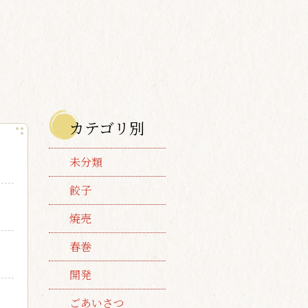
カテゴリ別
未分類
餃子
焼売
春巻
開発
ごあいさつ