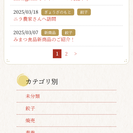
2025/03/18
ぎょうざのもと
餃子
ニラ農家さんへ訪問
2025/03/07
新商品
餃子
みまつ食品新商品のご紹介！
1
2
>
カテゴリ別
未分類
餃子
焼売
春巻