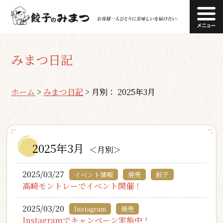
みまつ日記
ホーム
>
みまつ日記
>
月別： 2025年3月
2025年3月
＜月別＞
2025/03/27
イベント情報
焼売
餃子
高崎モントレーでイベント開催！
2025/03/20
Instagram
焼売
Instagramでキャンペーン実施中！