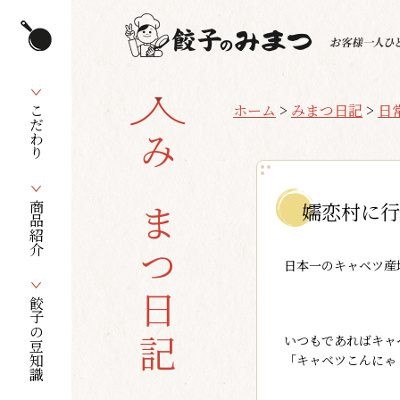
ホーム
>
みまつ日記
>
日
こだわり
みまつ日記
嬬恋村に行
商品紹介
日本一のキャベツ産
餃子の豆知識
いつもであればキャ
「キャベツこんにゃ