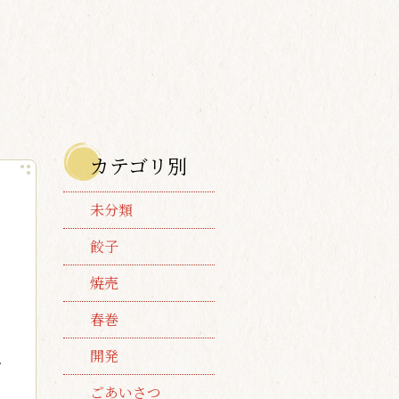
カテゴリ別
未分類
餃子
焼売
春巻
開発
。
ごあいさつ