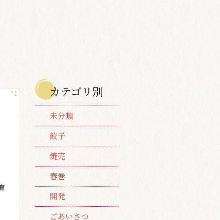
カテゴリ別
未分類
餃子
焼売
春巻
育
開発
ごあいさつ