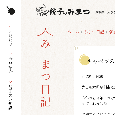
ホーム
>
みまつ日記
>
ぎ
こだわり
みまつ日記
キャベツの
商品紹介
2020年5月30日
先日栃木県足利市に
餃子の豆知識
昨年から今年にかけ
ってくれました。
収穫するにはまだ小