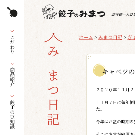
ホーム
>
みまつ日記
>
ぎ
こだわり
みまつ日記
キャベツの
商品紹介
２０２０年１１月２
１１月７日に毎年恒
餃子の豆知識
た。
今年はお盆の時期の
そこはさすが向原キ