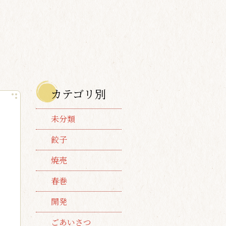
カテゴリ別
未分類
餃子
焼売
春巻
開発
ごあいさつ