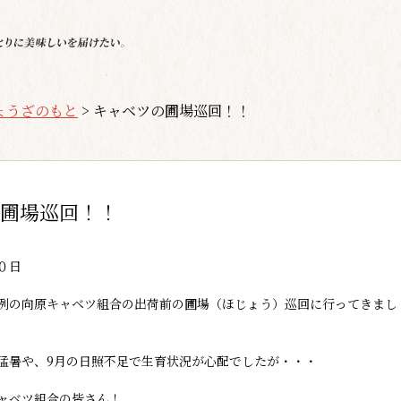
ょうざのもと
>
キャベツの圃場巡回！！
圃場巡回！！
０日
例の向原キャベツ組合の出荷前の圃場（ほじょう）巡回に行ってきまし
猛暑や、9月の日照不足で生育状況が心配でしたが・・・
ャベツ組合の皆さん！