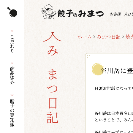
ホーム
>
みまつ日記
>
焼
こだわり
みまつ日記
谷川岳に登
商品紹介
日頃お世話になって
餃子の豆知識
谷川岳は日本百名山
ということで、みん
谷川岳ロープウェイ