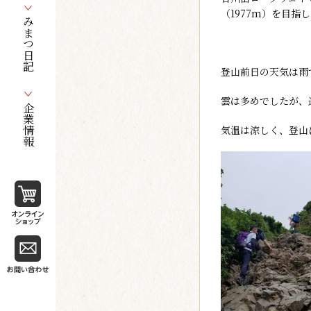
（1977m）を目指
みまつ日記
登山前日の天気は雨
雲は多めでしたが、
企業情報
気温は涼しく、登山