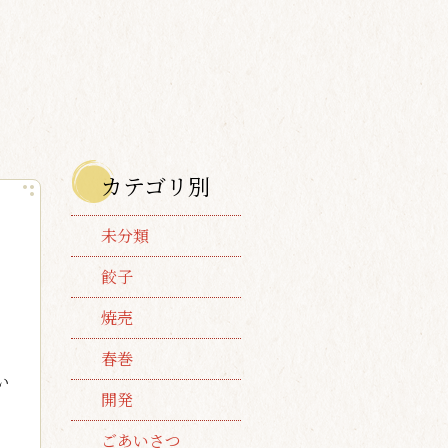
カテゴリ別
未分類
餃子
焼売
春巻
い
開発
ごあいさつ