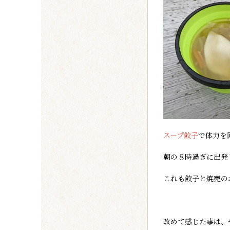
スープ餃子
で体力を
朝の８時過ぎに出発
これも餃子と焼売の
改めて感じた事は、