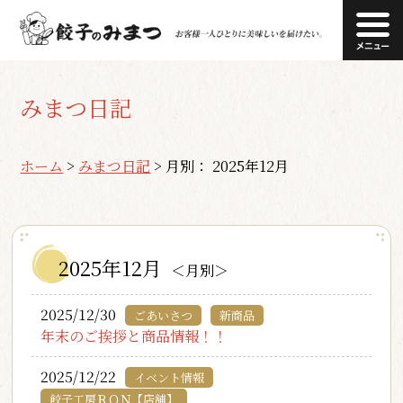
みまつ日記
ホーム
>
みまつ日記
>
月別： 2025年12月
2025年12月
＜月別＞
2025/12/30
ごあいさつ
新商品
年末のご挨拶と商品情報！！
2025/12/22
イベント情報
餃子工房ＲＯＮ【店舗】