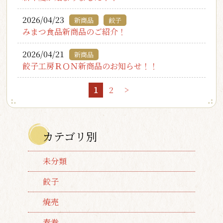
2026/04/23
新商品
餃子
みまつ食品新商品のご紹介！
2026/04/21
新商品
餃子工房ＲＯＮ新商品のお知らせ！！
1
2
>
カテゴリ別
未分類
餃子
焼売
春巻