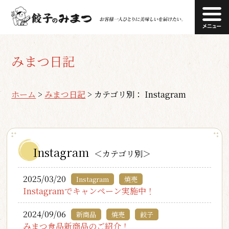
みまつ日記
ホーム
>
みまつ日記
>
カテゴリ別： Instagram
Instagram
＜カテゴリ別＞
2025/03/20
Instagram
焼売
Instagramでキャンペーン実施中！
2024/09/06
新商品
焼売
餃子
みまつ食品新商品のご紹介！