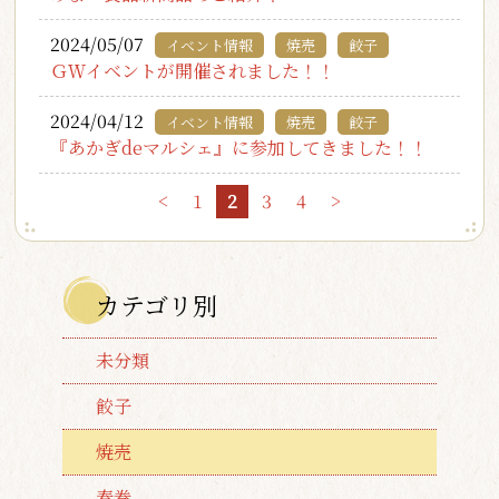
2024/05/07
イベント情報
焼売
餃子
ＧＷイベントが開催されました！！
2024/04/12
イベント情報
焼売
餃子
『あかぎdeマルシェ』に参加してきました！！
<
1
2
3
4
>
カテゴリ別
未分類
餃子
焼売
春巻