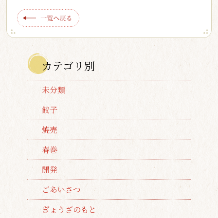
カテゴリ別
未分類
餃子
焼売
春巻
開発
ごあいさつ
ぎょうざのもと