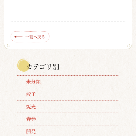
カテゴリ別
未分類
餃子
焼売
春巻
開発