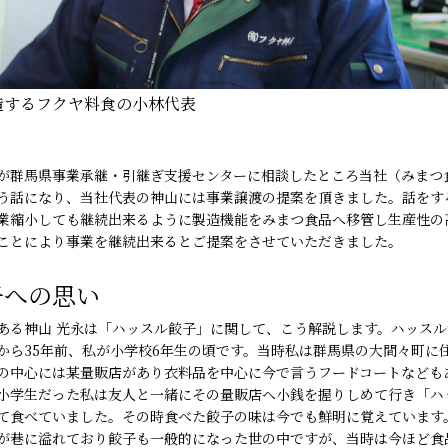
造するフクヤ料食の小林代表
が群馬県事業承継・引継ぎ支援センターに相談したところ当社（みまつ
う話になり、当社代表の神山には事業譲渡の提案を頂きました。話をす
業縮小しても継続出来るように製造機能をみまつ食品へ移管し生産性の
ことにより事業を継続出来るとご提案をさせていただきました。
子への思い
ある神山 光永は「ハッスル餃子」に関して、こう解説します。ハッスル
から35年前、私が小学校6年生の頃です。当時私は群馬県の大間々町に
の中心には某量販店があり衣料品を中心に今で言うフードコートなども
小学生だった私は友人と一緒にその量販店へ小銭を握りしめて行き「ハ
て食べていました。その時食べた餃子の味は今でも鮮明に覚えています
が巷に溢れており餃子も一般的になった世の中ですが、当時は今ほど食