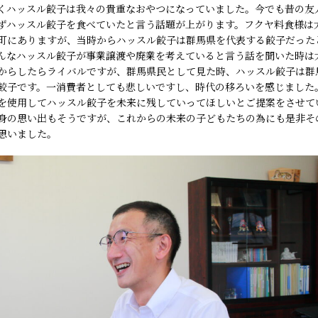
くハッスル餃子は我々の貴重なおやつになっていました。今でも昔の友
ずハッスル餃子を食べていたと言う話題が上がります。フクヤ料食様は
町にありますが、当時からハッスル餃子は群馬県を代表する餃子だった
んなハッスル餃子が事業譲渡や廃業を考えていると言う話を聞いた時は
からしたらライバルですが、群馬県民として見た時、ハッスル餃子は群
餃子です。一消費者としても悲しいですし、時代の移ろいを感じました
を使用してハッスル餃子を未来に残していってほしいとご提案をさせて
身の思い出もそうですが、これからの未来の子どもたちの為にも是非そ
思いました。