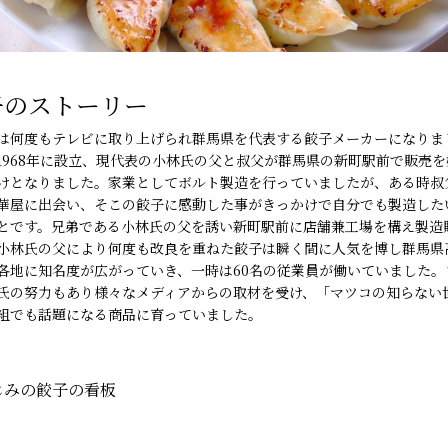
子のストーリー
は何度もテレビに取り上げられ群馬県を代表する餃子メーカーになりま
1968年に設立、現代表の小林氏の父と叔父が群馬県の新町駅前で販売を
けとなりました。家業としてボルト製造を行っていましたが、ある時叔
華屋に出会い、そこの餃子に感動した事がきっかけで自分でも製造した
とです。兄弟である小林氏の父を誘い新町駅前に店舗兼工場を構え製造
小林氏の父により何度も改良を重ねた餃子は瞬く間に人気を博し群馬県
各地に知名度が広がっていき、一時は60名の従業員が働いていました。
氏の努力もあり様々なメディアからの取材を受け、「マツコの知らない
組でも話題になる商品に育っていました。
じみの餃子の看板