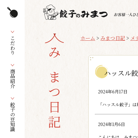
ホーム
>
みまつ日記
>
メ
こだわり
みまつ日記
ハッスル餃
商品紹介
2024年6月17日
「ハッスル餃子」は
餃子の豆知識
2024年1月6日
こんにちは、みまつ