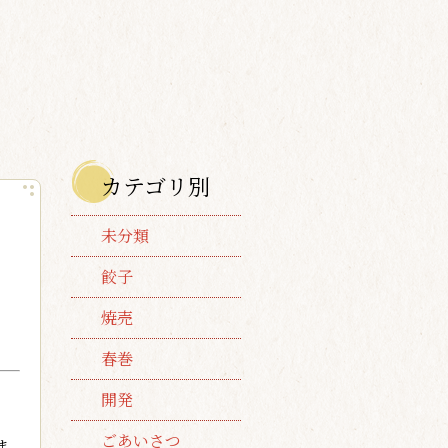
カテゴリ別
未分類
餃子
焼売
春巻
開発
ごあいさつ
ま