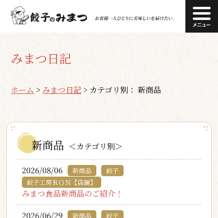
みまつ日記
ホーム
>
みまつ日記
>
カテゴリ別： 新商品
新商品
＜カテゴリ別＞
2026/08/06
新商品
餃子
餃子工房ＲＯＮ【店舗】
みまつ食品新商品のご紹介！
2026/06/29
新商品
餃子