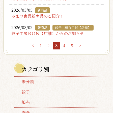
2026/03/05
新商品
みまつ食品新商品のご紹介！
2026/03/02
新商品
餃子工房ＲＯＮ【店舗】
餃子工房ＲＯＮ【店舗】からのお知らせ！！
<
1
2
3
4
5
>
カテゴリ別
未分類
餃子
焼売
春巻