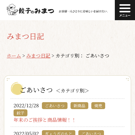
みまつ日記
ホーム
>
みまつ日記
>
カテゴリ別： ごあいさつ
ごあいさつ
＜カテゴリ別＞
2022/12/28
ごあいさつ
新商品
焼売
餃子
年末のご挨拶と商品情報！！
2022/05/02
ぎょうざのもと
ごあいさつ