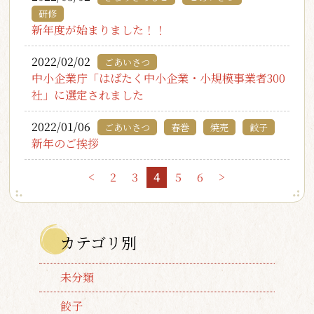
研修
新年度が始まりました！！
2022/02/02
ごあいさつ
中小企業庁「はばたく中小企業・小規模事業者300
社」に選定されました
2022/01/06
ごあいさつ
春巻
焼売
餃子
新年のご挨拶
<
2
3
4
5
6
>
カテゴリ別
未分類
餃子