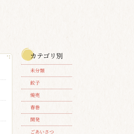
カテゴリ別
未分類
餃子
焼売
春巻
開発
ごあいさつ