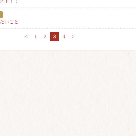
クト！！
たいこと
<
1
2
3
4
>