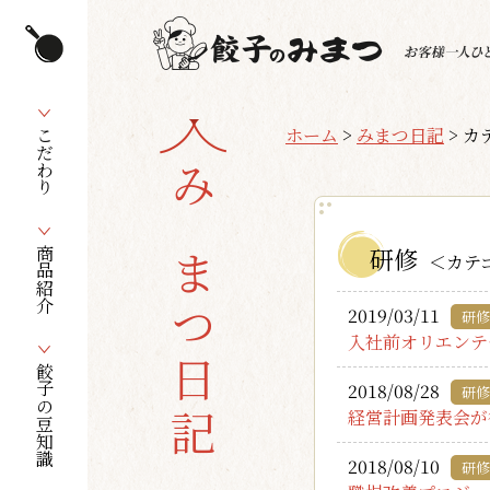
ホーム
>
みまつ日記
>
カ
こだわり
みまつ日記
研修
商品紹介
＜カテ
2019/03/11
研修
入社前オリエンテ
餃子の豆知識
2018/08/28
研修
経営計画発表会が
2018/08/10
研修